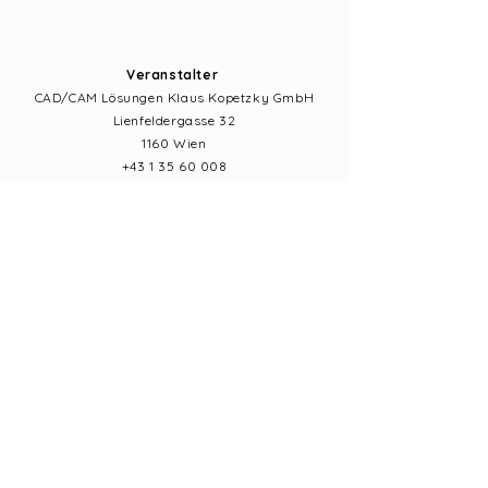
Veranstalter
CAD/CAM Lösungen Klaus Kopetzky GmbH
Lienfeldergasse 32
1160 Wien
+43 1 35 60 008
www.cadcam-loesungen.at
info@oida.dental
Impressum
Datenschutz