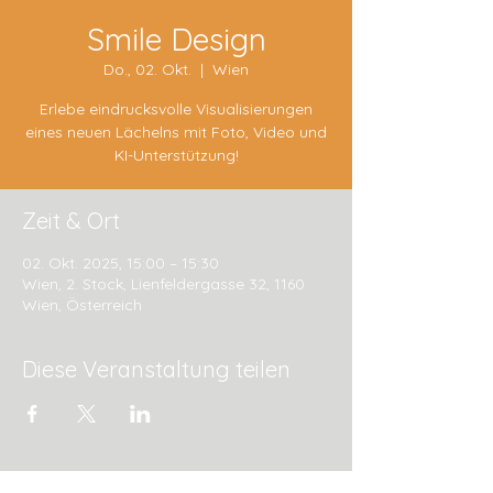
Smile Design
Do., 02. Okt.
  |  
Wien
Erlebe eindrucksvolle Visualisierungen
eines neuen Lächelns mit Foto, Video und
KI-Unterstützung!
Zeit & Ort
02. Okt. 2025, 15:00 – 15:30
Wien, 2. Stock, Lienfeldergasse 32, 1160
Wien, Österreich
Diese Veranstaltung teilen