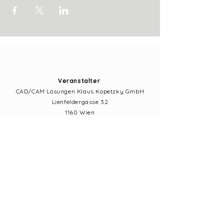
Veranstalter
CAD/CAM Lösungen Klaus Kopetzky GmbH
Lienfeldergasse 32
1160 Wien
+43 1 35 60 008
www.cadcam-loesungen.at
info@oida.dental
Impressum
Datenschutz